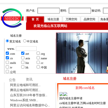
用户名:
密码:
验证码:
首 页
域名注册
万网空间
品牌空间
免备
欢迎光临山东互联网站
域名注册
英文域名
中文域名
www.
.com
.net
.org
.cn
.asia
.name
.mobi
.biz
.cc
.tv
.hk
.中国
.公司
域名注册
资讯
公告
阿里云地域和可用区...
新网com域名
腾讯云地域和可用区...
山东互联2018年春节放假...
国内域名注册申请
Windows系统 SMB...
cn域名注册申请,万网cn域名时时注册
阿里云访问域名和数据中心...