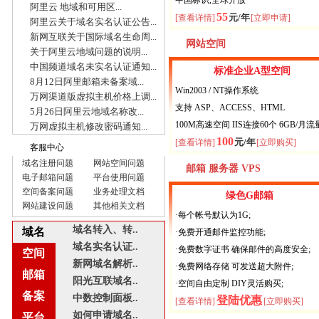
中国标识,全球开放
阿里云 地域和可用区...
55
元/年
[查看详情]
[立即申请]
阿里云关于域名实名认证公告...
新网互联关于国际域名生命周...
网站空间
关于阿里云地域问题的说明...
中国频道域名未实名认证通知...
标准企业A型空间
8月12日阿里邮箱未备案域...
Win2003 / NT操作系统
万网渠道版虚拟主机价格上调...
支持 ASP、ACCESS、HTML
5月26日阿里云地域名称改...
100M高速空间 IIS连接60个 6GB/月流
万网虚拟主机修改密码通知...
100
元/年
[查看详情]
[立即购买]
客服中心
域名注册问题
网站空间问题
邮箱 服务器 VPS
电子邮箱问题
平台使用问题
空间备案问题
业务处理文档
绿色G邮箱
网站建设问题
其他相关文档
·每个帐号默认为1G;
域名转入、转..
域名
·免费开通邮件监控功能;
域名实名认证..
·免费数字证书 确保邮件的高度安全;
空间
新网域名解析..
·免费网络存储 可发送超大附件;
邮箱
阳光互联域名..
·空间自由定制 DIY灵活购买;
备案
中数控制面板..
登陆优惠
[查看详情]
[立即购买]
如何申请域名..
平台