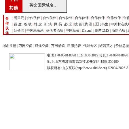
英文国际域名..
其他
|
阿里云
|
合作伙伴
|
合作伙伴
|
合作伙伴
|
合作伙伴
|
合作伙伴
|
合作伙伴
|
合
合
作
|
百 度
|
谷 歌
|
雅 虎
|
新 浪
|
网 易
|
必 应
|
搜 狐
|
腾 讯
|
厦门书生
|
中关村在线I
伙
|
站长网
|
中国站长站
|
落伍者论坛
|
中国站长
|
Discuz!
|
织梦CMS
|
动网论坛
|
伴
域名注册
|
万网空间
|
双线空间
|
万网邮箱
|
租用托管
|
代理专区
|
诚聘英才
|
价格总
电话:170-9648-8898 132-1058-3019 传真:170-9648-88
地址:山东省济南市高新技术开发区 邮编:250100
版权所有:山东互联(http://www.shdidc.cn) ©2004-2026 All 