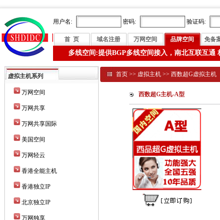
用户名:
密码:
验证码:
首 页
域名注册
万网空间
品牌空间
免备
多线空间:提供BGP多线空间接入，南北互联互通 
首页
>>
虚拟主机
>>
西数超G虚拟主机
虚拟主机系列
万网空间
西数超G主机-A型
万网共享
万网共享国际
美国空间
万网轻云
香港全能主机
香港独立IP
北京独立IP
万网独享