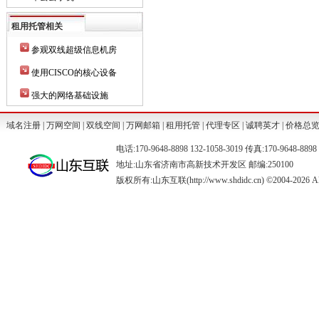
租用托管相关
参观双线超级信息机房
使用CISCO的核心设备
强大的网络基础设施
域名注册
|
万网空间
|
双线空间
|
万网邮箱
|
租用托管
|
代理专区
|
诚聘英才
|
价格总
电话:170-9648-8898 132-1058-3019 传真:170-9648-88
地址:山东省济南市高新技术开发区 邮编:250100
版权所有:山东互联(http://www.shdidc.cn) ©2004-2026 All 