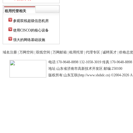
租用托管相关
参观双线超级信息机房
使用CISCO的核心设备
强大的网络基础设施
域名注册
|
万网空间
|
双线空间
|
万网邮箱
|
租用托管
|
代理专区
|
诚聘英才
|
价格总
电话:170-9648-8898 132-1058-3019 传真:170-9648-88
地址:山东省济南市高新技术开发区 邮编:250100
版权所有:山东互联(http://www.shdidc.cn) ©2004-2026 All 