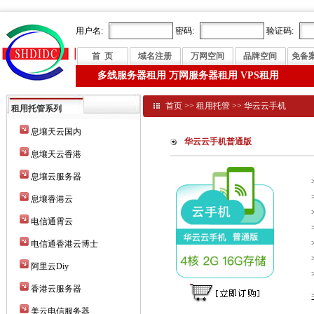
用户名:
密码:
验证码:
首 页
域名注册
万网空间
品牌空间
免备
多线服务器租用 万网服务器租用 VPS租用
首页
>>
租用托管
>>
华云云手机
租用托管系列
息壤天云国内
华云云手机普通版
息壤天云香港
息壤云服务器
息壤香港云
电信通霄云
电信通香港云博士
阿里云Diy
香港云服务器
美云电信服务器