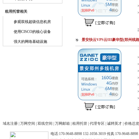
租用托管相关
参观双线超级信息机房
使用CISCO的核心设备
景安快云VPS云III豪华型(郑州线路
强大的网络基础设施
域名注册
|
万网空间
|
双线空间
|
万网邮箱
|
租用托管
|
代理专区
|
诚聘英才
|
价格总
电话:170-9648-8898 132-1058-3019 传真:170-9648-88